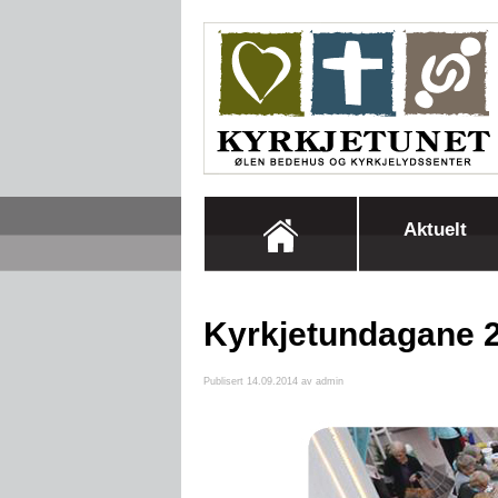
Aktuelt
Kyrkjetundagane 
Publisert 14.09.2014 av admin